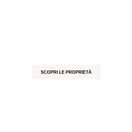
Soggiorni moderni
nelle migliori location
VIVI OGNI SOGGIORNO NEL MODO
GIUSTO
SCOPRI LE PROPRIETÀ